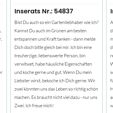
Inserats Nr.: 54837
Bist Du auch so ein Gartenliebhaber wie ich?
A
,
Kannst Du auch im Grünen am besten
d
r,
entspannen und Kraft tanken - dann melde
m
Dich doch bitte gleich bei mir. Ich bin eine
d
treuherzige, liebenswerte Person, bin
r
verwitwet, habe häusliche Eigenschaften
W
er
und koche gerne und gut. Wenn Du mein
s
Liebster wirst, bekoche ich Dich gerne. Wir
f
zwei könnten uns das Leben so richtig schön
H
n
machen. Es braucht nicht viel dazu - nur uns
a
Zwei. Ich freue mich!
w