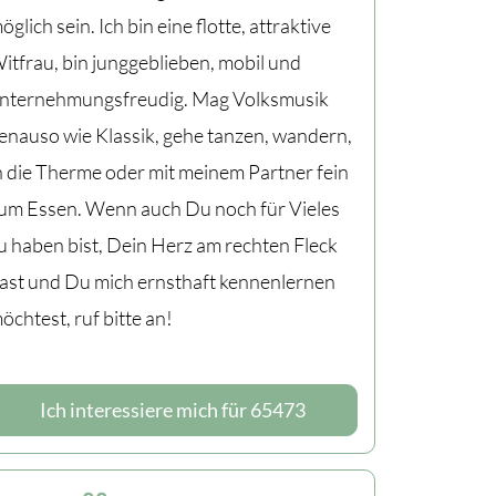
öglich sein. Ich bin eine flotte, attraktive
itfrau, bin junggeblieben, mobil und
nternehmungsfreudig. Mag Volksmusik
enauso wie Klassik, gehe tanzen, wandern,
n die Therme oder mit meinem Partner fein
um Essen. Wenn auch Du noch für Vieles
u haben bist, Dein Herz am rechten Fleck
ast und Du mich ernsthaft kennenlernen
öchtest, ruf bitte an!
Ich interessiere mich für 65473