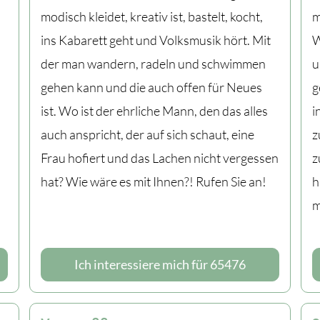
modisch kleidet, kreativ ist, bastelt, kocht,
m
ins Kabarett geht und Volksmusik hört. Mit
W
der man wandern, radeln und schwimmen
u
gehen kann und die auch offen für Neues
g
ist. Wo ist der ehrliche Mann, den das alles
i
auch anspricht, der auf sich schaut, eine
z
Frau hofiert und das Lachen nicht vergessen
z
hat? Wie wäre es mit Ihnen?! Rufen Sie an!
h
m
Ich interessiere mich für 65476