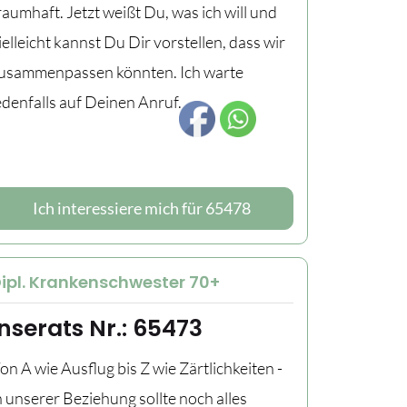
raumhaft. Jetzt weißt Du, was ich will und
ielleicht kannst Du Dir vorstellen, dass wir
usammenpassen könnten. Ich warte
edenfalls auf Deinen Anruf.
Ich interessiere mich für 65478
ipl. Krankenschwester 70+
Inserats Nr.: 65473
on A wie Ausflug bis Z wie Zärtlichkeiten -
n unserer Beziehung sollte noch alles