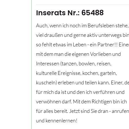
Inserats Nr.: 65488
Auch, wenn ich noch im Berufsleben stehe,
viel draußen und gerne aktiv unterwegs bin
so fehlt etwas im Leben - ein Partner!! Eine
mit dem man die eigenen Vorlieben und
Interessen (tanzen, bowlen, reisen,
kulturelle Ereignisse, kochen, garteln,
kuscheln) erleben und teilen kann. Einer, d
für mich da ist und den ich verführen und
verwöhnen darf. Mit dem Richtigen bin ich
für alles bereit. Jetzt sind Sie dran - anrufe
und kennenlernen!