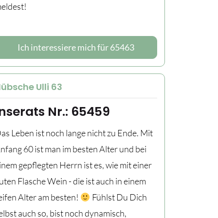
eldest!
Ich interessiere mich für 65463
übsche Ulli 63
Inserats Nr.: 65459
as Leben ist noch lange nicht zu Ende. Mit
nfang 60 ist man im besten Alter und bei
inem gepflegten Herrn ist es, wie mit einer
uten Flasche Wein - die ist auch in einem
eifen Alter am besten!
Fühlst Du Dich
elbst auch so, bist noch dynamisch,