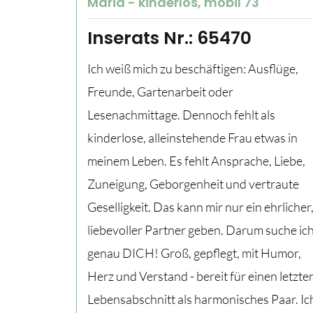
Maria - kinderlos, mobil 73
Inserats Nr.: 65470
Ich weiß mich zu beschäftigen: Ausflüge,
Freunde, Gartenarbeit oder
Lesenachmittage. Dennoch fehlt als
kinderlose, alleinstehende Frau etwas in
meinem Leben. Es fehlt Ansprache, Liebe,
Zuneigung, Geborgenheit und vertraute
Geselligkeit. Das kann mir nur ein ehrlicher
liebevoller Partner geben. Darum suche ic
genau DICH! Groß, gepflegt, mit Humor,
Herz und Verstand - bereit für einen letzte
Lebensabschnitt als harmonisches Paar. Ic