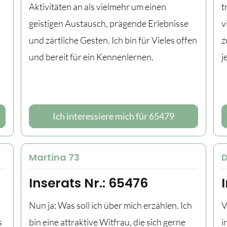
Aktivitäten an als vielmehr um einen
t
geistigen Austausch, prägende Erlebnisse
v
und zärtliche Gesten. Ich bin für Vieles offen
z
und bereit für ein Kennenlernen.
j
Ich interessiere mich für 65479
Martina 73
D
Inserats Nr.: 65476
Nun ja: Was soll ich über mich erzählen. Ich
V
s
bin eine attraktive Witfrau, die sich gerne
i