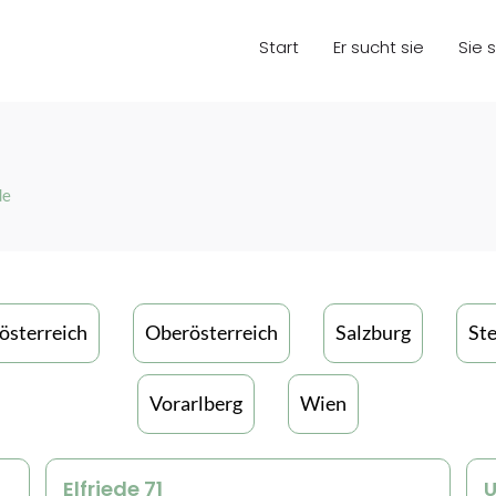
Start
Er sucht sie
Sie 
de
österreich
Oberösterreich
Salzburg
St
Vorarlberg
Wien
Elfriede 71
U