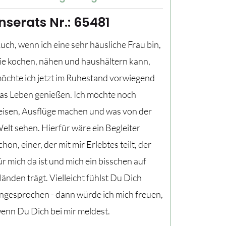
Inserats Nr.: 65481
uch, wenn ich eine sehr häusliche Frau bin,
ie kochen, nähen und haushältern kann,
öchte ich jetzt im Ruhestand vorwiegend
as Leben genießen. Ich möchte noch
eisen, Ausflüge machen und was von der
elt sehen. Hierfür wäre ein Begleiter
chön, einer, der mit mir Erlebtes teilt, der
ür mich da ist und mich ein bisschen auf
änden trägt. Vielleicht fühlst Du Dich
ngesprochen - dann würde ich mich freuen,
enn Du Dich bei mir meldest.