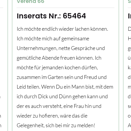
Verena 66
S
Inserats Nr.: 65464
Ich möchte endlich wieder lachen können.
D
Ich möchte mich auf gemeinsame
H
Unternehmungen, nette Gespräche und
g
gemütliche Abende freuen können. Ich
ü
möchte für jemanden kochen dürfen,
k
zusammen im Garten sein und Freud und
d
,
Leid teilen. Wenn Du ein Mann bist, mit dem
m
h
ich durch Dick und Dünn gehen kann und
d
der es auch versteht, eine Frau hin und
s
n
wieder zu hofieren, wäre das die
o
h
Gelegenheit, sich bei mir zu melden!
A