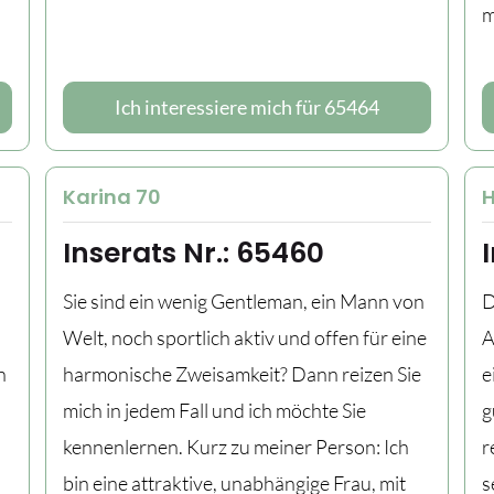
m
Ich interessiere mich für 65464
Karina 70
H
Inserats Nr.: 65460
Sie sind ein wenig Gentleman, ein Mann von
D
Welt, noch sportlich aktiv und offen für eine
A
n
harmonische Zweisamkeit? Dann reizen Sie
e
mich in jedem Fall und ich möchte Sie
g
kennenlernen. Kurz zu meiner Person: Ich
r
bin eine attraktive, unabhängige Frau, mit
s