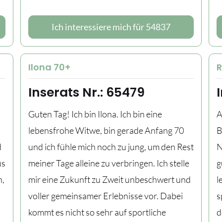
Ich interessiere mich für 54837
Ilona 70+
R
Inserats Nr.: 65479
Guten Tag! Ich bin Ilona. Ich bin eine
A
lebensfrohe Witwe, bin gerade Anfang 70
B
d
und ich fühle mich noch zu jung, um den Rest
N
us
meiner Tage alleine zu verbringen. Ich stelle
g
n,
mir eine Zukunft zu Zweit unbeschwert und
l
voller gemeinsamer Erlebnisse vor. Dabei
s
kommt es nicht so sehr auf sportliche
d