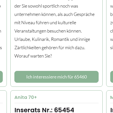
b
der Sie sowohl sportlich noch was
w
unternehmen können, als auch Gespräche
b
mit Niveau führen und kulturelle
z
n
Veranstaltungen besuchen können.
c
Urlaube, Kulinarik, Romantik und innige
w
es
Zärtlichkeiten gehören für mich dazu.
s
Worauf warten Sie?
Ich interessiere mich für 65460
Anita 70+
M
Inserats Nr.: 65454