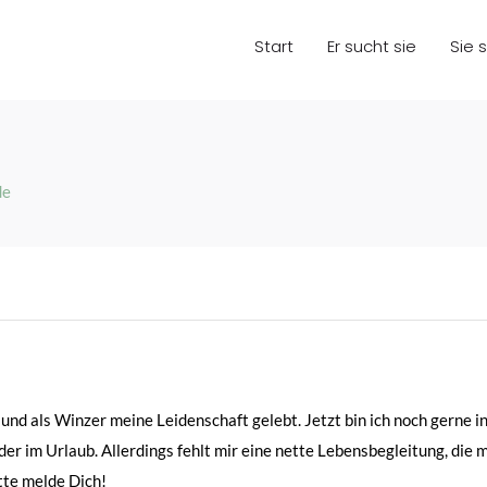
Start
Er sucht sie
Sie 
de
nd als Winzer meine Leidenschaft gelebt. Jetzt bin ich noch gerne in
 im Urlaub. Allerdings fehlt mir eine nette Lebensbegleitung, die mic
itte melde Dich!